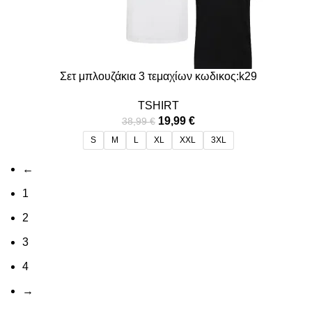
Σετ μπλουζάκια 3 τεμαχίων κωδικος:k29
TSHIRT
19,99
€
38,99
€
S
M
L
XL
XXL
3XL
←
1
2
3
4
→