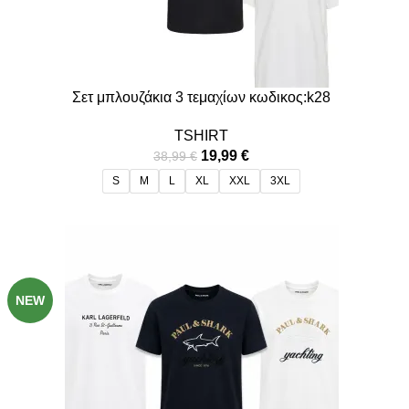
Σετ μπλουζάκια 3 τεμαχίων κωδικος:k28
TSHIRT
19,99
€
38,99
€
S
M
L
XL
XXL
3XL
-49%
NEW