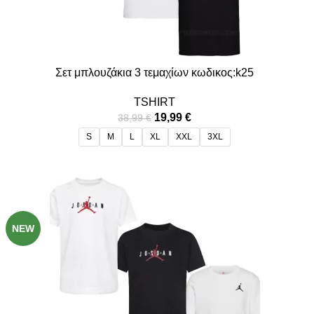
Σετ μπλουζάκια 3 τεμαχίων κωδικος:k25
TSHIRT
19,99
€
38,99
€
S
M
L
XL
XXL
3XL
-49%
NEW