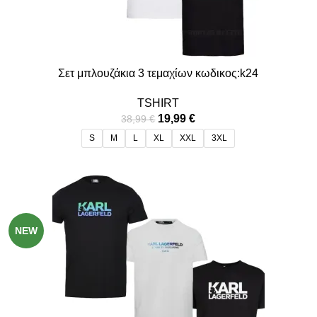
Σετ μπλουζάκια 3 τεμαχίων κωδικος:k24
TSHIRT
19,99
€
38,99
€
S
M
L
XL
XXL
3XL
-49%
NEW