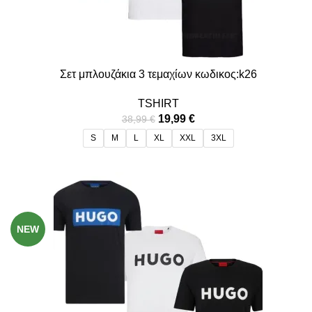
Σετ μπλουζάκια 3 τεμαχίων κωδικος:k26
TSHIRT
19,99
€
38,99
€
S
M
L
XL
XXL
3XL
-49%
NEW