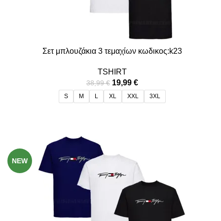
Σετ μπλουζάκια 3 τεμαχίων κωδικος:k23
TSHIRT
19,99
€
38,99
€
S
M
L
XL
XXL
3XL
-49%
NEW