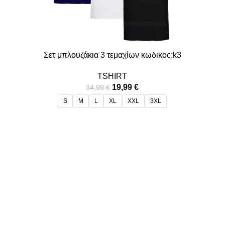
Σετ μπλουζάκια 3 τεμαχίων κωδικος:k3
TSHIRT
19,99
€
34,99
€
S
M
L
XL
XXL
3XL