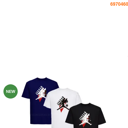
τηλέφωνο επικοινωνίας :
697046
-49%
NEW