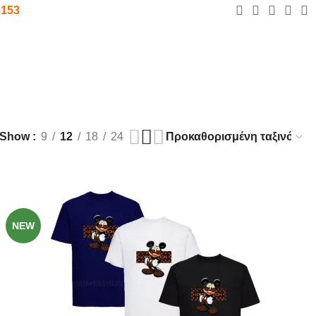
0153
0
0,00
€
Show
9
12
18
24
-49%
NEW