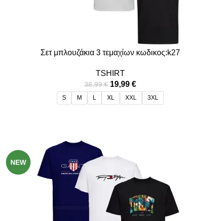
Σετ μπλουζάκια 3 τεμαχίων κωδικος:k27
TSHIRT
19,99
€
38,99
€
S
M
L
XL
XXL
3XL
-43%
NEW