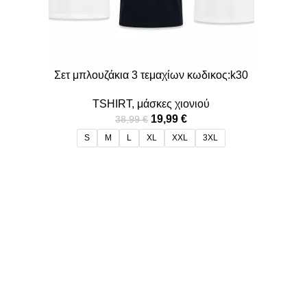
Σετ μπλουζάκια 3 τεμαχίων κωδικος:k30
TSHIRT
,
μάσκες χιονιού
19,99
€
38,99
€
S
M
L
XL
XXL
3XL