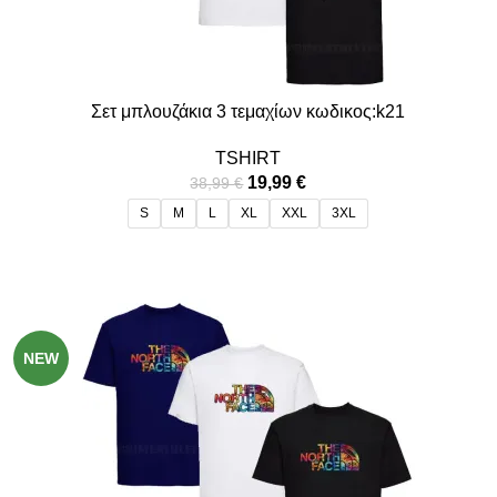
Σετ μπλουζάκια 3 τεμαχίων κωδικος:k21
TSHIRT
19,99
€
38,99
€
S
M
L
XL
XXL
3XL
-49%
NEW