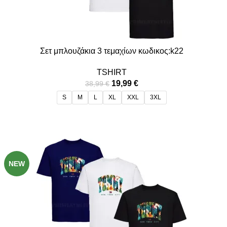
Σετ μπλουζάκια 3 τεμαχίων κωδικος:k22
TSHIRT
19,99
€
38,99
€
S
M
L
XL
XXL
3XL
-49%
NEW