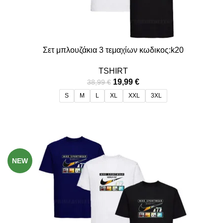
Σετ μπλουζάκια 3 τεμαχίων κωδικος:k20
TSHIRT
19,99
€
38,99
€
S
M
L
XL
XXL
3XL
-49%
NEW