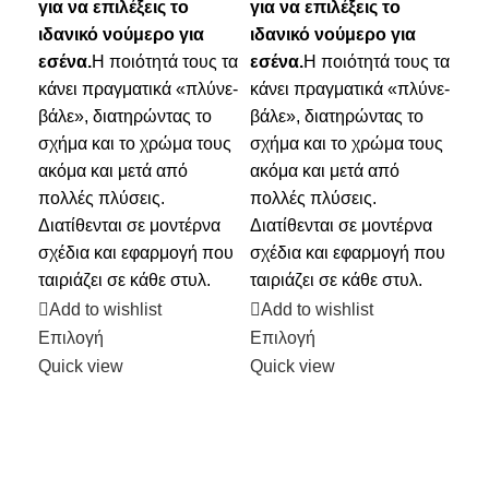
για να επιλέξεις το
για να επιλέξεις το
για
ιδανικό νούμερο για
ιδανικό νούμερο για
ιδα
εσένα.
Η ποιότητά τους τα
εσένα.
Η ποιότητά τους τα
εσέ
κάνει πραγματικά «πλύνε-
κάνει πραγματικά «πλύνε-
άνε
βάλε», διατηρώντας το
βάλε», διατηρώντας το
σετ
σχήμα και το χρώμα τους
σχήμα και το χρώμα τους
τεμ
ακόμα και μετά από
ακόμα και μετά από
Κα
πολλές πλύσεις.
πολλές πλύσεις.
10
Διατίθενται σε μοντέρνα
Διατίθενται σε μοντέρνα
ποι
σχέδια και εφαρμογή που
σχέδια και εφαρμογή που
απα
ταιριάζει σε κάθε στυλ.
ταιριάζει σε κάθε στυλ.
αντ
πλυ
Add to wishlist
Add to wishlist
για
Επιλογή
Επιλογή
κα
Quick view
Quick view
και
ποι
πρα
βάλ