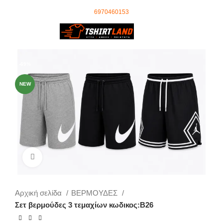
Ωράριο Τηλεφωνικού Κέντρου: 09:00 - 18:00
τηλέφωνο επικοινωνίας
:
6970460153
0
0,00
€
-69%
NEW
Click to enlarge
Αρχική σελίδα
ΒΕΡΜΟΥΔΕΣ
Σετ βερμούδες 3 τεμαχίων κωδικος:Β26