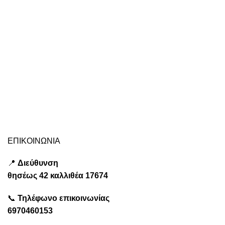
σχή
ακό
πολ
Δια
σχέ
ται
Ad
Επ
Qui
ΕΠΙΚΟΙΝΩΝΙΑ
📍
Διεύθυνση
θησέως
42 καλλιθέα
17674
📞
Τηλέφωνο επικοινωνίας
6970460153