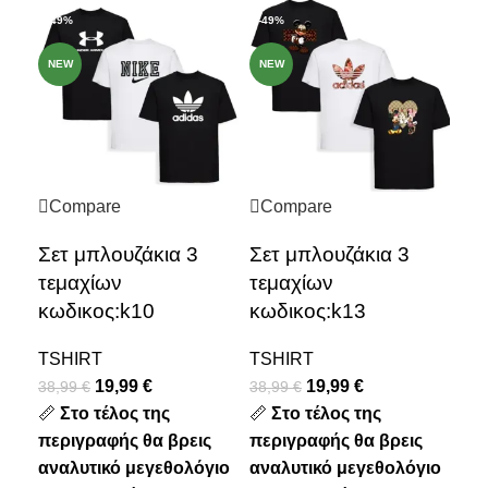
-49%
-49%
-4
NEW
NEW
NE
Compare
Compare
C
Σετ μπλουζάκια 3
Σετ μπλουζάκια 3
Σε
τεμαχίων
τεμαχίων
τε
κωδικος:k10
κωδικος:k13
κω
TSHIRT
TSHIRT
TS
19,99
€
19,99
€
38,99
€
38,99
€
38,
📏
Στο τέλος της
📏
Στο τέλος της
📏
Σ
περιγραφής θα βρεις
περιγραφής θα βρεις
πε
αναλυτικό μεγεθολόγιο
αναλυτικό μεγεθολόγιο
αν