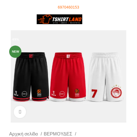
Ωράριο Τηλεφωνικού Κέντρου: 09:00 - 18:00
τηλέφωνο επικοινωνίας
:
6970460153
0
0,00
€
-69%
NEW
Click to enlarge
Αρχική σελίδα
ΒΕΡΜΟΥΔΕΣ