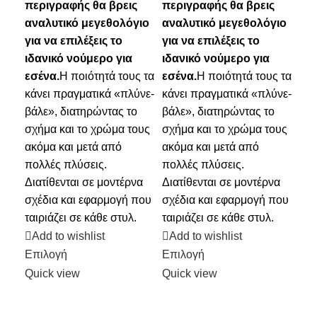
περιγραφής θα βρεις
περιγραφής θα βρεις
πε
αναλυτικό μεγεθολόγιο
αναλυτικό μεγεθολόγιο
αν
για να επιλέξεις το
για να επιλέξεις το
για
ιδανικό νούμερο για
ιδανικό νούμερο για
ιδα
εσένα.
Η ποιότητά τους τα
εσένα.
Η ποιότητά τους τα
εσέ
κάνει πραγματικά «πλύνε-
κάνει πραγματικά «πλύνε-
άνε
βάλε», διατηρώντας το
βάλε», διατηρώντας το
σετ
σχήμα και το χρώμα τους
σχήμα και το χρώμα τους
τεμ
ακόμα και μετά από
ακόμα και μετά από
Κα
πολλές πλύσεις.
πολλές πλύσεις.
10
Διατίθενται σε μοντέρνα
Διατίθενται σε μοντέρνα
ποι
σχέδια και εφαρμογή που
σχέδια και εφαρμογή που
απα
ταιριάζει σε κάθε στυλ.
ταιριάζει σε κάθε στυλ.
αντ
πλυ
Add to wishlist
Add to wishlist
για
Επιλογή
Επιλογή
κα
Quick view
Quick view
και
ποι