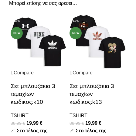
Μπορεί επίσης να σας αρέσει…
-49%
-49%
-4
NEW
NEW
NE
Compare
Compare
C
Σετ μπλουζάκια 3
Σετ μπλουζάκια 3
Σε
τεμαχίων
τεμαχίων
τε
κωδικος:k10
κωδικος:k13
κω
TSHIRT
TSHIRT
TS
19,99
€
19,99
€
38,99
€
38,99
€
38,
📏
Στο τέλος της
📏
Στο τέλος της
📏
Σ