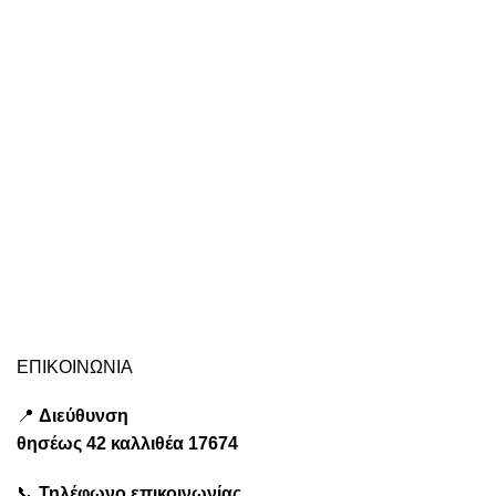
πρα
βάλ
σχή
ακό
πολ
Δια
σχέ
ται
Ad
Επ
Qui
ΕΠΙΚΟΙΝΩΝΙΑ
📍
Διεύθυνση
θησέως
42 καλλιθέα
17674
📞
Τηλέφωνο επικοινωνίας