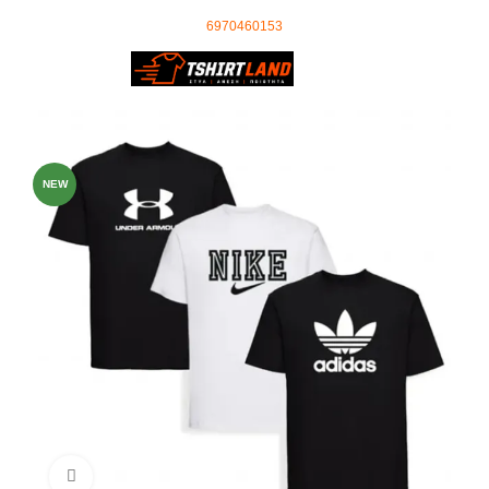
Ωράριο Τηλεφωνικού Κέντρου: 09:00 - 18:00
τηλέφωνο επικοινωνίας
:
6970460153
0
0,00
€
-49%
NEW
Click to enlarge