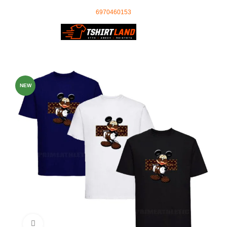
Ωράριο Τηλεφωνικού Κέντρου: 09:00 - 18:00
τηλέφωνο επικοινωνίας
:
6970460153
0
0,00
€
-49%
NEW
Click to enlarge