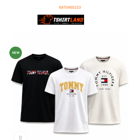
Ωράριο Τηλεφωνικού Κέντρου: 09:00 - 18:00
τηλέφωνο επικοινωνίας
:
6970460153
0
0,00
€
-49%
NEW
Click to enlarge