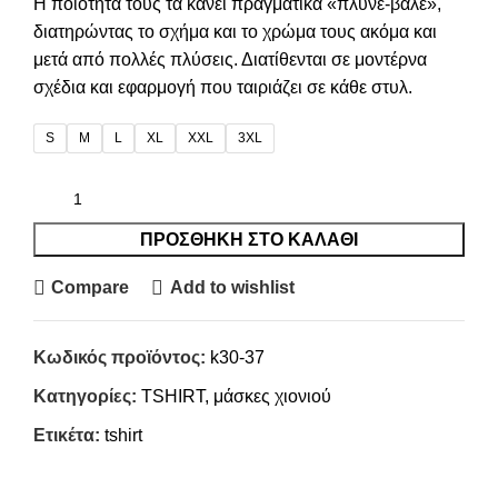
Η ποιότητά τους τα κάνει πραγματικά «πλύνε-βάλε»,
διατηρώντας το σχήμα και το χρώμα τους ακόμα και
μετά από πολλές πλύσεις. Διατίθενται σε μοντέρνα
σχέδια και εφαρμογή που ταιριάζει σε κάθε στυλ.
S
M
L
XL
XXL
3XL
ΠΡΟΣΘΉΚΗ ΣΤΟ ΚΑΛΆΘΙ
Compare
Add to wishlist
Κωδικός προϊόντος:
k30-37
Κατηγορίες:
TSHIRT
,
μάσκες χιονιού
Ετικέτα:
tshirt