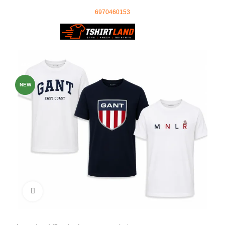
Ωράριο Τηλεφωνικού Κέντρου: 09:00 - 18:00
τηλέφωνο επικοινωνίας
:
6970460153
0
0,00
€
-49%
NEW
Click to enlarge