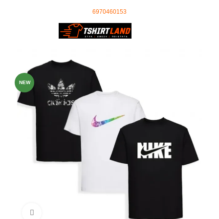
Ωράριο Τηλεφωνικού Κέντρου: 09:00 - 18:00
τηλέφωνο επικοινωνίας
:
6970460153
0
0,00
€
-49%
NEW
Click to enlarge